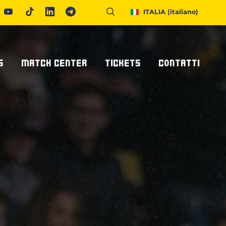
ITALIA
(italiano)
S
MATCH CENTER
TICKETS
CONTATTI
Calendario E Risultati
Biglietteria
Richiedi Info
United Rugby Championship
Abbonamenti
Accrediti Stampa
ponsor
Archivio Risultati
Hospitality
Newsletter
onsor/partner
Ticketone
Come Raggiungerci
Alloggiare A Parma