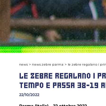
news
>
news zebre parma
>
le zebre regalano i pr
LE ZEBRE REGALANO I PR
TEMPO E PASSA 38-19 A
22/10/2022
Parma (Italia) – 22 ottobre 2022