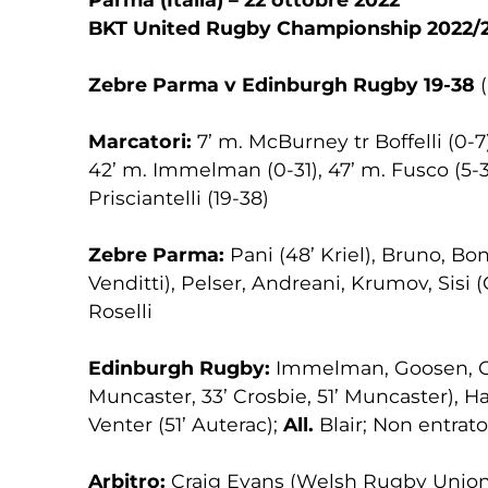
BKT United Rugby Championship 2022/2
Zebre Parma v Edinburgh Rugby 19-38
(
Marcatori:
7’ m. McBurney tr Boffelli (0-7)
42’ m. Immelman (0-31), 47’ m. Fusco (5-31), 
Prisciantelli (19-38)
Zebre Parma:
Pani (48’ Kriel), Bruno, Bon
Venditti), Pelser, Andreani, Krumov, Sisi (C
Roselli
Edinburgh Rugby:
Immelman, Goosen, Curri
Muncaster, 33’ Crosbie, 51’ Muncaster), Ha
Venter (51’ Auterac);
All.
Blair; Non entrato
Arbitro:
Craig Evans (Welsh Rugby Union