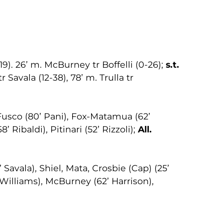
19). 26’ m. McBurney tr Boffelli (0-26);
s.t.
r Savala (12-38), 78’ m. Trulla tr
, Fusco (80’ Pani), Fox-Matamua (62’
Ribaldi), Pitinari (52’ Rizzoli);
All.
Savala), Shiel, Mata, Crosbie (Cap) (25’
 Williams), McBurney (62’ Harrison),