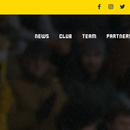
NEWS
CLUB
TEAM
PARTNER
News Zebre Parma
Chi Siamo
Giocatori
Sponsor
News Zebre Legacy
Stadio Lanfranchi
Staff Tecnico
Partners
Organigramma Societario
Statistiche
Supplier S
Volontari
Club Dei Centurioni
Diventa Sp