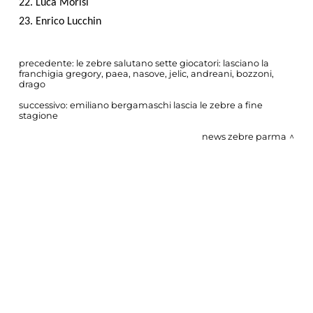
22. Luca Morisi
23. Enrico Lucchin
precedente:
le zebre salutano sette giocatori: lasciano la
franchigia gregory, paea, nasove, jelic, andreani, bozzoni,
drago
successivo:
emiliano bergamaschi lascia le zebre a fine
stagione
news zebre parma
COOKIE
Questo sito web utilizza i cookie. Maggiori
informazioni sui cookie sono disponibili a
questo link
. Continuando ad utilizzare questo
CONDIVIDI
sito si acconsente all'utilizzo dei cookie