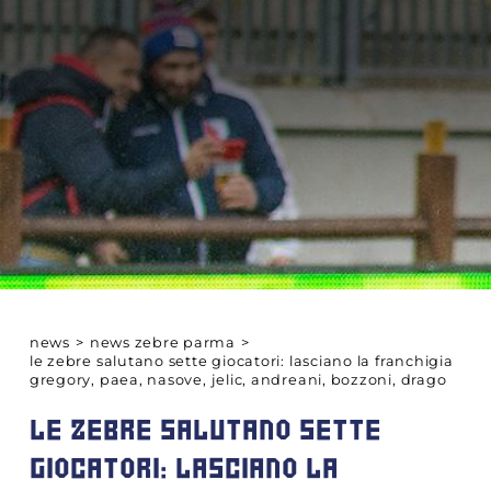
news
>
news zebre parma
>
le zebre salutano sette giocatori: lasciano la franchigia
gregory, paea, nasove, jelic, andreani, bozzoni, drago
LE ZEBRE SALUTANO SETTE
GIOCATORI: LASCIANO LA