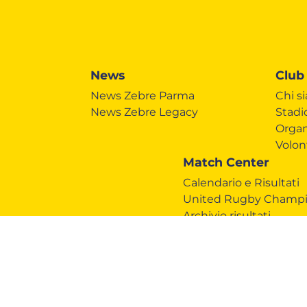
News
Club
News Zebre Parma
Chi s
News Zebre Legacy
Stadi
Organ
Volon
Match Center
Calendario e Risultati
United Rugby Champi
Archivio risultati