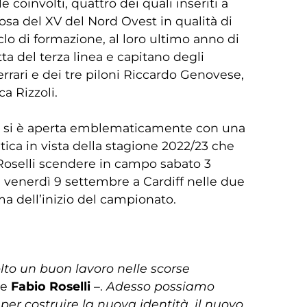
 coinvolti, quattro dei quali inseriti a
a rosa del XV del Nord Ovest in qualità di
iclo di formazione, al loro ultimo anno di
tta del terza linea e capitano degli
rrari e dei tre piloni Riccardo Genovese,
a Rizzoli.
a si è aperta emblematicamente con una
ca in vista della stagione 2022/23 che
 Roselli scendere in campo sabato 3
 venerdì 9 settembre a Cardiff nelle due
ma dell’inizio del campionato.
lto un buon lavoro nelle scorse
re
Fabio Roselli
–.
Adesso possiamo
r costruire la nuova identità, il nuovo