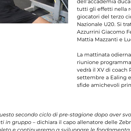
dell’accademia ducale
tutti gli effetti nell
giocatori del terzo c
Nazionale U20. Si tra
Azzurrini Giacomo Fe
Mattia Mazzanti e Luc
La mattinata odiern
riunione programmati
vedrà il XV di coach
settembre a Ealing e
sfide amichevoli pri
questo secondo ciclo di pre-stagione dopo aver svo
ati in gruppo
– dichiara il capo allenatore delle Zeb
leto e continueremo a sviluppare le fondamenta pe