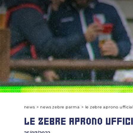
news
>
news zebre parma
>
le zebre aprono uffici
LE ZEBRE APRONO UFFIC