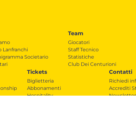
Team
iamo
Giocatori
o Lanfranchi
Staff Tecnico
igramma Societario
Statistiche
tari
Club Dei Centurioni
Tickets
Contatti
Biglietteria
Richiedi in
onship
Abbonamenti
Accrediti 
Hospitality
Newsletter
Ticketone
Come ragg
Alloggiare