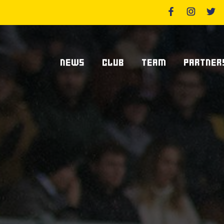
NEWS
CLUB
TEAM
PARTNER
News Zebre Parma
Chi Siamo
Giocatori
Sponsor
News Zebre Legacy
Stadio Lanfranchi
Staff Tecnico
Partners
Organigramma Societario
Statistiche
Supplier S
Volontari
Club Dei Centurioni
Diventa Sp