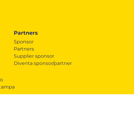
Partners
Sponsor
Partners
Supplier sponsor
Diventa sponsor/partner
fo
Stampa
iungerci
COOKIE
 a Parma
Questo sito web utilizza i cookie. Maggiori
informazioni sui cookie sono disponibili a
questo