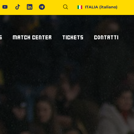
ITALIA
(italiano)
S
MATCH CENTER
TICKETS
CONTATTI
Calendario E Risultati
Biglietteria
Richiedi Info
United Rugby Championship
Abbonamenti
Accrediti Stampa
ponsor
Archivio Risultati
Hospitality
Newsletter
onsor/partner
Ticketone
Come Raggiungerci
Alloggiare A Parma