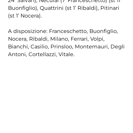
24’ Salvan); Neculai (7’ Franceschetto) (st 11’
Buonfiglio), Quattrini (st 1’ Ribaldi), Pitinari
(st 1’ Nocera).
A disposizione: Franceschetto, Buonfiglio,
Nocera, Ribaldi, Milano, Ferrari, Volpi,
Bianchi, Casilio, Prinsloo, Montemauri, Degli
Antoni, Cortellazzi, Vitale.
Allenatore: Brunello
COOKIE
Black Lion: Aptsiauri; Tabutsadze, Tapladze,
Lutidze, Todua; Tsirekidze, Peranidze;
Questo sito web utilizza i cookie. Maggiori
Sinauridze, Tsutskiridze, Tsikhistavi;
informazioni sui cookie sono disponibili a
Espremidze, Babunashvili; Darbaidze,
Kvatadze, Abdushelishvili.
questo link
. Continuando ad utilizzare questo
sito si acconsente all'utilizzo dei cookie
A disposizione: Mamukashvili, Khatiashvili,