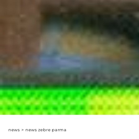
news
>
news zebre parma