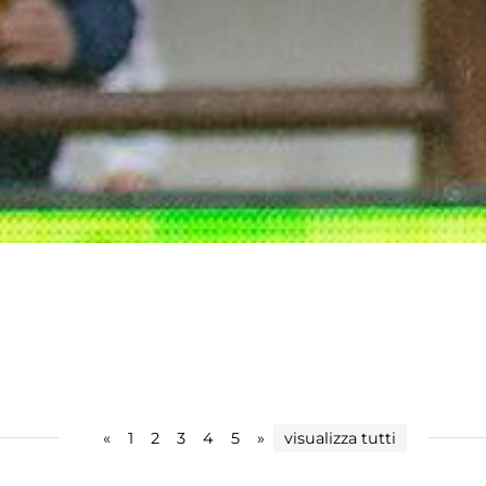
«
1
2
3
4
5
»
visualizza tutti