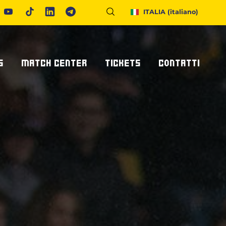
ITALIA
(italiano)
S
MATCH CENTER
TICKETS
CONTATTI
Calendario E Risultati
Biglietteria
Richiedi Info
United Rugby Championship
Abbonamenti
Accrediti Stampa
ponsor
Archivio Risultati
Hospitality
Newsletter
onsor/partner
Ticketone
Come Raggiungerci
Alloggiare A Parma