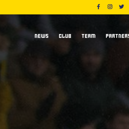
NEWS
CLUB
TEAM
PARTNER
News Zebre Parma
Chi Siamo
Giocatori
Sponsor
News Zebre Legacy
Stadio Lanfranchi
Staff Tecnico
Partners
Organigramma Societario
Statistiche
Supplier S
Volontari
Club Dei Centurioni
Diventa Sp