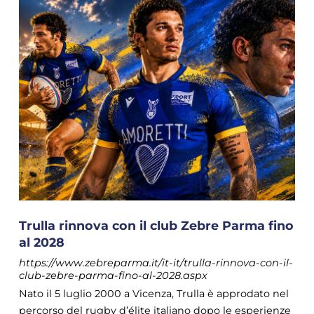
Trulla rinnova con il club Zebre Parma fino
al 2028
https://www.zebreparma.it/it-it/trulla-rinnova-con-il-
club-zebre-parma-fino-al-2028.aspx
Nato il 5 luglio 2000 a Vicenza, Trulla è approdato nel
percorso del rugby d’élite italiano dopo le esperienze