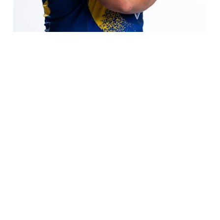
COOKIE
Questo sito web utilizza i cookie. Maggiori
Ion Neculai
informazioni sui cookie sono disponibili a
https://www.zebreparma.it/it-it/ion-neculai.aspx
questo link
. Continuando ad utilizzare questo
Team > Giocatori > Ion Neculai Ion Neculai Neculai
sito si acconsente all'utilizzo dei cookie
Nome Ion Cognome Neculai Data di nascita
25/01/2001 Luogo di nascita Chisinau (MDA) Altezza
durante la navigazione.
189 cm Ruolo Pilone destro Peso 132 kg Zebre Caps 49
ACCETTA
Honours Italia, Italia A, Italia U17, Italia U18, Italia U20
Caps in nazionale ITA (3) Club precedenti
Accademia
Nazionale “Ivan Francescato”, Cavalieri Union Rugby,
[...]