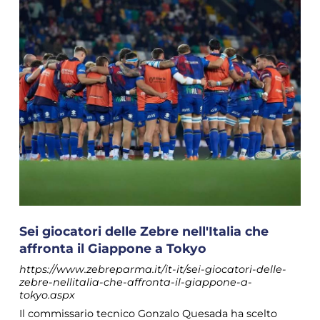
Sei giocatori delle Zebre nell'Italia che
affronta il Giappone a Tokyo
https://www.zebreparma.it/it-it/sei-giocatori-delle-
zebre-nellitalia-che-affronta-il-giappone-a-
tokyo.aspx
Il commissario tecnico Gonzalo Quesada ha scelto