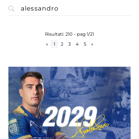
Risultati: 210 - pag 1/21
«
1
2
3
4
5
»