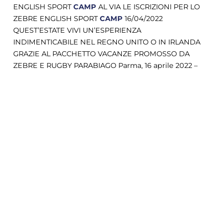
ENGLISH SPORT
CAMP
AL VIA LE ISCRIZIONI PER LO
ZEBRE ENGLISH SPORT
CAMP
16/04/2022
QUEST’ESTATE VIVI UN’ESPERIENZA
INDIMENTICABILE NEL REGNO UNITO O IN IRLANDA
GRAZIE AL PACCHETTO VACANZE PROMOSSO DA
ZEBRE E RUGBY PARABIAGO Parma, 16 aprile 2022 –
Dopo il [...]
COOKIE
Questo sito web utilizza i cookie. Maggiori
informazioni sui cookie sono disponibili a
questo link
. Continuando ad utilizzare questo
sito si acconsente all'utilizzo dei cookie
durante la navigazione.
ACCETTA