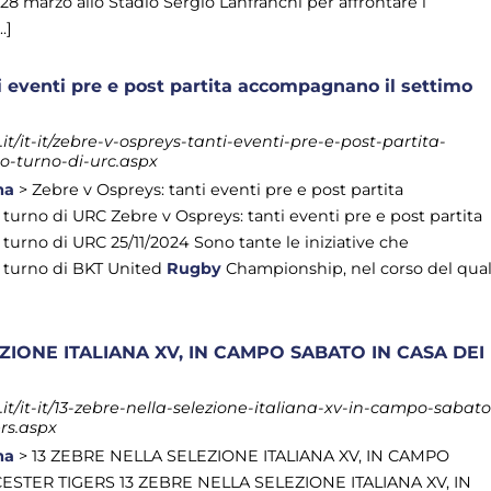
8 marzo allo Stadio Sergio Lanfranchi per affrontare i
.]
i eventi pre e post partita accompagnano il settimo
/it-it/zebre-v-ospreys-tanti-eventi-pre-e-post-partita-
-turno-di-urc.aspx
ma
> Zebre v Ospreys: tanti eventi pre e post partita
urno di URC Zebre v Ospreys: tanti eventi pre e post partita
urno di URC 25/11/2024 Sono tante le iniziative che
 turno di BKT United
Rugby
Championship, nel corso del qua
ZIONE ITALIANA XV, IN CAMPO SABATO IN CASA DEI
t/it-it/13-zebre-nella-selezione-italiana-xv-in-campo-sabato
ers.aspx
ma
> 13 ZEBRE NELLA SELEZIONE ITALIANA XV, IN CAMPO
CESTER TIGERS 13 ZEBRE NELLA SELEZIONE ITALIANA XV, IN