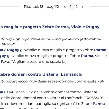
Risultati: 18 - pag 1/2
«
1
2
»
va maglia e progetto Zebre Parma, Viole e Rugby
t/it-it/rugby-giovanile-nuova-maglia-e-progetto-zebre-
rma.aspx
ma
>
Rugby
giovanile: nuova maglia e progetto Zebre
Parma
,
gby
giovanile: nuova maglia e progetto Zebre
Parma
, Viole e
 Fava: “Vogliamo essere uno spazio [...]
 Zebre domani contro Ulster al Lanfranchi
/it-it/urc-ecco-il-xv-delle-zebre-domani-contro-ulster-al-
ma
> URC: ecco il XV delle Zebre domani contro Ulster al
V delle Zebre domani contro Ulster al Lanfranchi 27/03/2026
ssima, dovremo dare battaglia su ogni area” Le Zebre
Parma