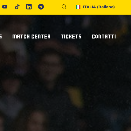
ITALIA
(italiano)
S
MATCH CENTER
TICKETS
CONTATTI
Calendario E Risultati
Biglietteria
Richiedi Info
United Rugby Championship
Abbonamenti
Accrediti Stampa
ponsor
Archivio Risultati
Hospitality
Newsletter
onsor/partner
Ticketone
Come Raggiungerci
Alloggiare A Parma