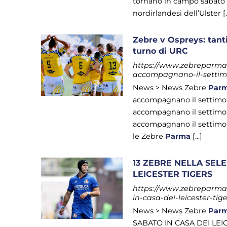
tornano in campo sabato 2
nordirlandesi dell’Ulster [..
Zebre v Ospreys: tant
turno di URC
https://www.zebreparma.it
accompagnano-il-settimo
News > News Zebre
Par
accompagnano il settimo t
accompagnano il settimo t
accompagnano il settimo
le Zebre
Parma
[...]
13 ZEBRE NELLA SELE
LEICESTER TIGERS
https://www.zebreparma.i
in-casa-dei-leicester-tig
News > News Zebre
Par
SABATO IN CASA DEI LEI