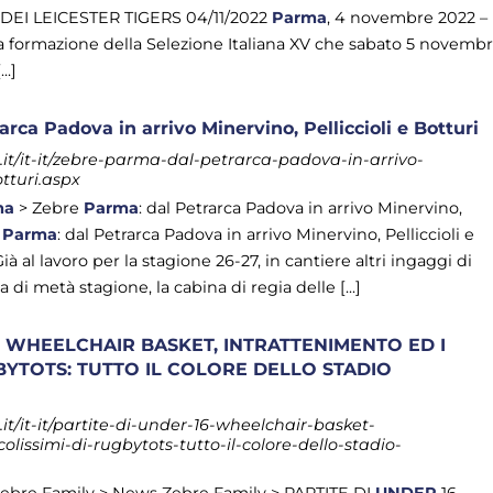
EI LEICESTER TIGERS 04/11/2022
Parma
, 4 novembre 2022 –
la formazione della Selezione Italiana XV che sabato 5 novemb
..]
rca Padova in arrivo Minervino, Pelliccioli e Botturi
t/it-it/zebre-parma-dal-petrarca-padova-in-arrivo-
otturi.aspx
ma
> Zebre
Parma
: dal Petrarca Padova in arrivo Minervino,
e
Parma
: dal Petrarca Padova in arrivo Minervino, Pelliccioli e
ià al lavoro per la stagione 26-27, in cantiere altri ingaggi di
 di metà stagione, la cabina di regia delle [...]
6, WHEELCHAIR BASKET, INTRATTENIMENTO ED I
GBYTOTS: TUTTO IL COLORE DELLO STADIO
t/it-it/partite-di-under-16-wheelchair-basket-
olissimi-di-rugbytots-tutto-il-colore-dello-stadio-