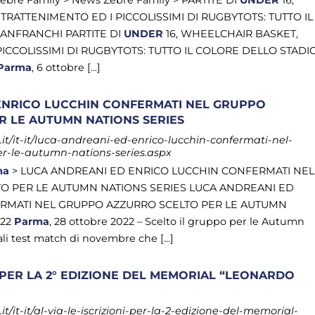
Zebre Family > News Zebre Family > PARTITE DI
UNDER
16,
RATTENIMENTO ED I PICCOLISSIMI DI RUGBYTOTS: TUTTO IL
ANFRANCHI PARTITE DI
UNDER
16, WHEELCHAIR BASKET,
ICCOLISSIMI DI RUGBYTOTS: TUTTO IL COLORE DELLO STADI
Parma
, 6 ottobre [...]
ENRICO LUCCHIN CONFERMATI NEL GRUPPO
R LE AUTUMN NATIONS SERIES
t/it-it/luca-andreani-ed-enrico-lucchin-confermati-nel-
er-le-autumn-nations-series.aspx
ma
> LUCA ANDREANI ED ENRICO LUCCHIN CONFERMATI NEL
O PER LE AUTUMN NATIONS SERIES LUCA ANDREANI ED
RMATI NEL GRUPPO AZZURRO SCELTO PER LE AUTUMN
022
Parma
, 28 ottobre 2022 – Scelto il gruppo per le Autumn
ali test match di novembre che [...]
I PER LA 2° EDIZIONE DEL MEMORIAL “LEONARDO
/it-it/al-via-le-iscrizioni-per-la-2-edizione-del-memorial-