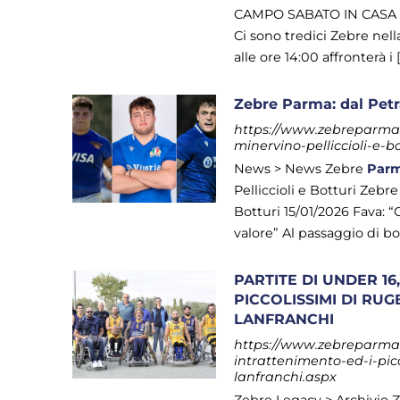
CAMPO SABATO IN CASA D
Ci sono tredici Zebre nel
alle ore 14:00 affronterà i [.
Zebre Parma: dal Petra
https://www.zebreparma.i
minervino-pelliccioli-e-b
News > News Zebre
Par
Pelliccioli e Botturi Zebr
Botturi 15/01/2026 Fava: “G
valore” Al passaggio di boa
PARTITE DI UNDER 1
PICCOLISSIMI DI RU
LANFRANCHI
https://www.zebreparma.i
intrattenimento-ed-i-picc
lanfranchi.aspx