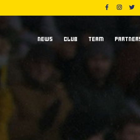
NEWS
CLUB
TEAM
PARTNER
News Zebre Parma
Chi Siamo
Giocatori
Sponsor
News Zebre Legacy
Stadio Lanfranchi
Staff Tecnico
Partners
Organigramma Societario
Statistiche
Supplier S
Volontari
Club Dei Centurioni
Diventa Sp