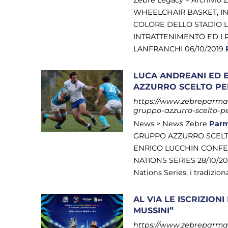
Zebre Legacy > Archivio 
WHEELCHAIR BASKET, INT
COLORE DELLO STADIO L
INTRATTENIMENTO ED I P
LANFRANCHI 06/10/2019
LUCA ANDREANI ED 
AZZURRO SCELTO PE
https://www.zebreparma.i
gruppo-azzurro-scelto-p
News > News Zebre
Par
GRUPPO AZZURRO SCELT
ENRICO LUCCHIN CONFE
NATIONS SERIES 28/10/2
Nations Series, i tradizion
AL VIA LE ISCRIZION
MUSSINI”
https://www.zebreparma.it