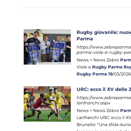
Rugby giovanile: nuo
Parma
https://www.zebreparma.i
parma-viole-e-rugby-pa
News > News Zebre
Par
Viole e
Rugby
Parma
Ru
Rugby
Parma
19
/05/2026
URC: ecco il XV delle
https://www.zebreparma.it
lanfranchi.aspx
News > News Zebre
Par
Lanfranchi URC: ecco il X
Brunello: “Una sfida duri