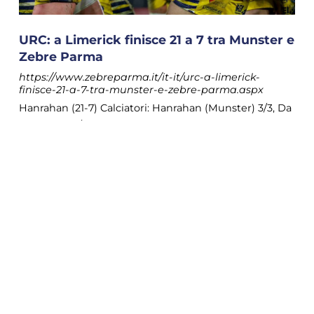
URC: a Limerick finisce 21 a 7 tra Munster e
Zebre Parma
https://www.zebreparma.it/it-it/urc-a-limerick-
finisce-21-a-7-tra-munster-e-zebre-parma.aspx
Hanrahan (21-7) Calciatori: Hanrahan (Munster) 3/3, Da
Re (Zebre) 1/1 Cartellini: 3’ giallo Bertaccini (Zebre) ---
ZEBRE PARMA 15 Martin Roger Farias (63' Belloni) 14
COOKIE
Albert Batista (57' Zanon) 13 Giulio Bertaccini 12
Damiano Mazza 11 Simone Gesi (60 Bianchi) 10
Questo sito web utilizza i cookie. Maggiori
Giacomo
Da Re 9 Gonzalo Garcia (72' Dominguez) 8
Giacomo
[...]
informazioni sui cookie sono disponibili a
questo link
. Continuando ad utilizzare questo
sito si acconsente all'utilizzo dei cookie
durante la navigazione.
ACCETTA