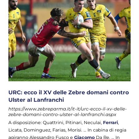
URC: ecco il XV delle Zebre domani contro
Ulster al Lanfranchi
https://www.zebreparma.it/it-it/urc-ecco-il-xv-delle-
zebre-domani-contro-ulster-al-lanfranchi.aspx
A disposizione: Quattrini, Pitinari, Neculai,
Ferrari
,
Licata, Dominguez, Farias, Morisi. ... In cabina di regia
agiranno Alessandro Fusco e
Giacomo
Da Re. ... In