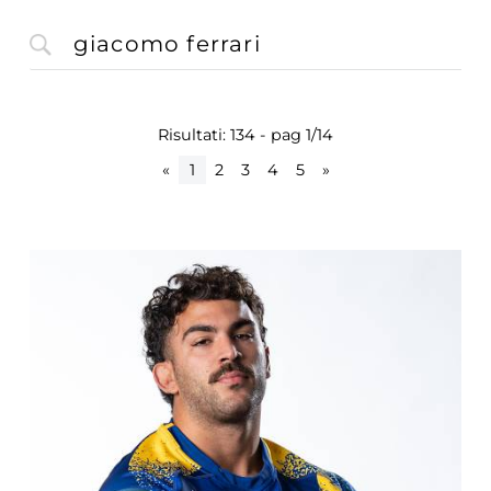
Risultati: 134 - pag 1/14
«
1
2
3
4
5
»