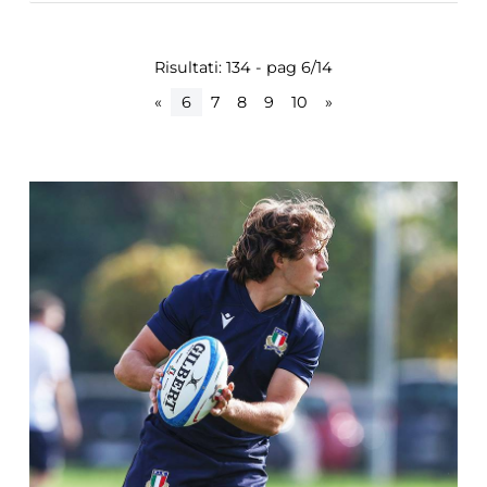
Risultati: 134 - pag 6/14
«
6
7
8
9
10
»