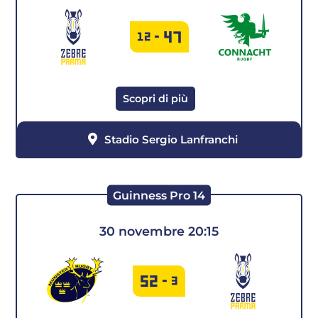
47
12
-
Scopri di più
Stadio Sergio Lanfranchi
Guinness Pro 14
30 novembre 20:15
52
-
3