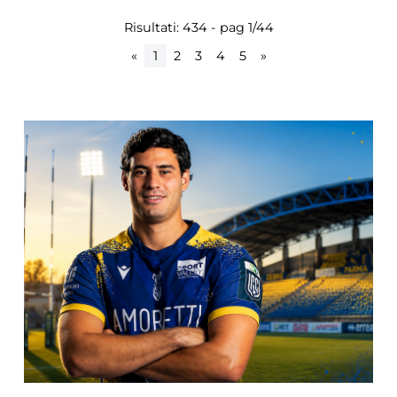
Risultati: 434 - pag 1/44
«
1
2
3
4
5
»