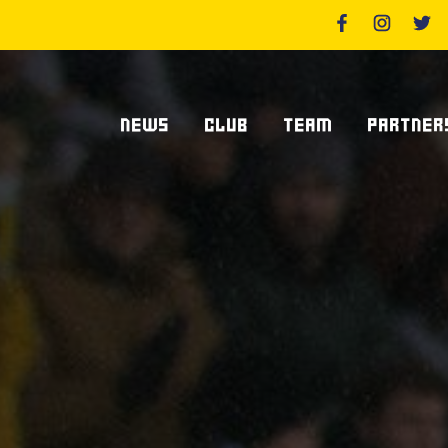
NEWS
CLUB
TEAM
PARTNER
News Zebre Parma
Chi Siamo
Giocatori
Sponsor
News Zebre Legacy
Stadio Lanfranchi
Staff Tecnico
Partners
Organigramma Societario
Statistiche
Supplier S
Volontari
Club Dei Centurioni
Diventa Sp