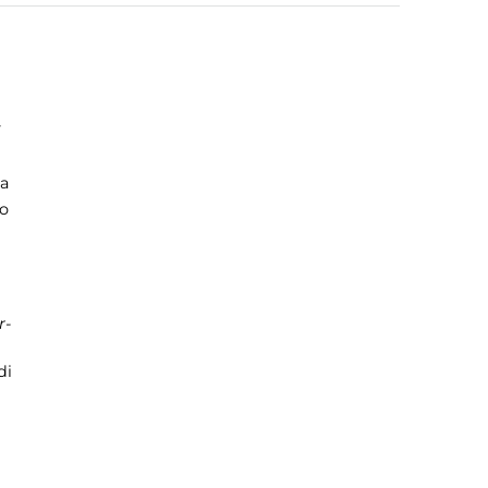
x
la
lo
r-
di