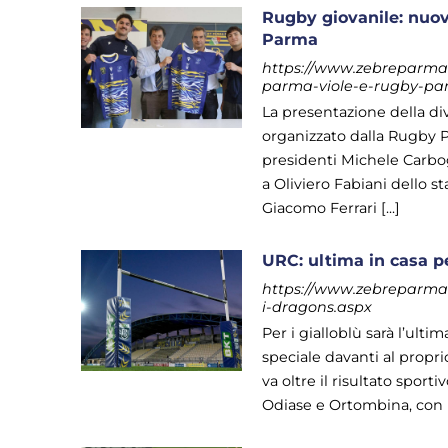
Rugby giovanile: nuo
Parma
https://www.zebreparma.i
parma-viole-e-rugby-pa
La presentazione della di
organizzato dalla Rugby P
presidenti Michele Carbog
a Oliviero Fabiani dello 
Giacomo Ferrari [...]
URC: ultima in casa pe
https://www.zebreparma.i
i-dragons.aspx
Per i gialloblù sarà l’ult
speciale davanti al propr
va oltre il risultato sportiv
Odiase e Ortombina, con K