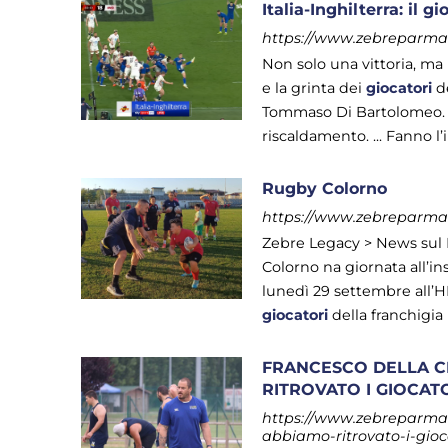
Italia-Inghilterra: il g
https://www.zebreparma.it
Non solo una vittoria, ma 
e la grinta dei
giocatori
de
Tommaso Di Bartolomeo. ...
riscaldamento. ... Fanno l
Rugby Colorno
https://www.zebreparma.i
Zebre Legacy > News sul
Colorno na giornata all’in
lunedì 29 settembre all’H
giocatori
della franchigia 
FRANCESCO DELLA C
RITROVATO I GIOCATO
https://www.zebreparma.i
abbiamo-ritrovato-i-gioc