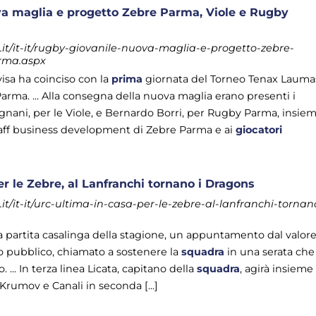
va maglia e progetto Zebre Parma, Viole e Rugby
t/it-it/rugby-giovanile-nuova-maglia-e-progetto-zebre-
rma.aspx
visa ha coinciso con la
prima
giornata del Torneo Tenax Lauma
arma. ... Alla consegna della nuova maglia erano presenti i
nani, per le Viole, e Bernardo Borri, per Rugby Parma, insie
staff business development di Zebre Parma e ai
giocatori
r le Zebre, al Lanfranchi tornano i Dragons
t/it-it/urc-ultima-in-casa-per-le-zebre-al-lanfranchi-tornan
ima partita casalinga della stagione, un appuntamento dal valor
io pubblico, chiamato a sostenere la
squadra
in una serata che
o. ... In terza linea Licata, capitano della
squadra
, agirà insieme
rumov e Canali in seconda [...]