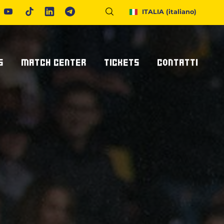
ITALIA
(italiano)
S
MATCH CENTER
TICKETS
CONTATTI
Calendario E Risultati
Biglietteria
Richiedi Info
United Rugby Championship
Abbonamenti
Accrediti Stampa
ponsor
Archivio Risultati
Hospitality
Newsletter
onsor/partner
Ticketone
Come Raggiungerci
Alloggiare A Parma