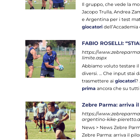
Il gruppo, che vede la mo
Jacopo Trulla, Andrea Zam
e Argentina per i test mat
giocatori
dell’Accademia e 
FABIO ROSELLI: “STI
https://www.zebreparma.it
limite.aspx
Abbiamo voluto testare il
diversi. ... Che input sta
trasmettere ai
giocatori
? 
prima
ancora che su tutti gl
Zebre Parma: arriva il
https://www.zebreparma.i
argentino-kike-pieretto.
News > News Zebre Parma 
Zebre Parma: arriva il pil