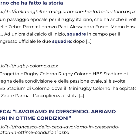
iorno che ha fatto la storia
/it-it/italia-inghilterra-il-giorno-che-ha-fatto-la-storia.aspx
un passaggio epocale per il rugby italiano, che ha anche il vol
lle Zebre Parma: Lorenzo Pani, Alessandro Fusco, Momo Hasa
 Ad un’ora dal calcio di inizio,
squadre
in campo per il
’ingresso ufficiale le due
squadre
: dopo [...]
t/it-it/rugby-colorno.aspx
 Progetto > Rugby Colorno Rugby Colorno HBS Stadium di
segna della condivisione e della passione ovale, si è svolta
BS Stadium di Colorno, dove il Minirugby Colorno ha ospitato
Zebre Parma . L’accoglienza è stata [...]
ECA: “LAVORIAMO IN CRESCENDO. ABBIAMO
RI IN OTTIME CONDIZIONI”
t/it-it/francesco-della-ceca-lavoriamo-in-crescendo-
atori-in-ottime-condizioni.aspx