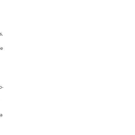
s,
me
o-
e
 a