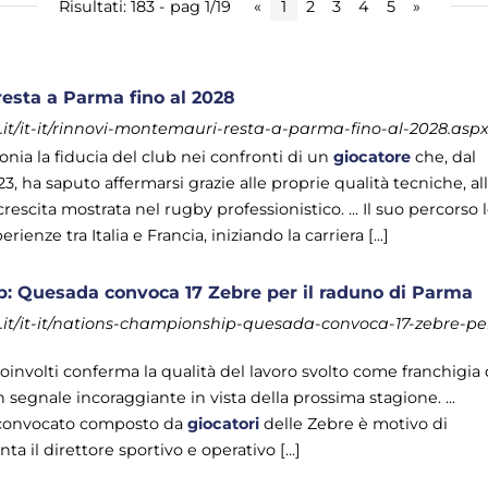
Risultati: 183 - pag 1/19
«
1
2
3
4
5
»
esta a Parma fino al 2028
it/it-it/rinnovi-montemauri-resta-a-parma-fino-al-2028.asp
ia la fiducia del club nei confronti di un
giocatore
che, dal
3, ha saputo affermarsi grazie alle proprie qualità tecniche, al
 crescita mostrata nel rugby professionistico. ... Il suo percorso 
enze tra Italia e Francia, iniziando la carriera [...]
: Quesada convoca 17 Zebre per il raduno di Parma
it/it-it/nations-championship-quesada-convoca-17-zebre-pe
oinvolti conferma la qualità del lavoro svolto come franchigia 
segnale incoraggiante in vista della prossima stagione. ...
 convocato composto da
giocatori
delle Zebre è motivo di
 il direttore sportivo e operativo [...]