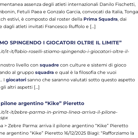
mentanea assenza degli atleti internazionali Danilo Fischetti,
bonin, Fetuli Paea e Gonzalo Garcia, convocati da Italia, Tong
ch estivi, è composto dal roster della
Prima
Squadra
, dai
dagli atleti invitati Francesco Ruffolo e [...]
AMO SPINGENDO I GIOCATORI OLTRE IL LIMITE”
/it-it/fabio-roselli-stiamo-spingendo-i-giocatori-oltre-il-
 nostro livello con
squadre
con culture e sistemi di gioco
i dando al gruppo
squadra
e qual è la filosofia che vuoi
... I
giocatori
sanno che saranno valutati sotto questo aspetto
i altri aspetti [...]
 pilone argentino “Kike” Pieretto
t/it-it/zebre-parma-in-prima-linea-arriva-il-pilone-
aspx
> Zebre Parma: arriva il pilone argentino “Kike” Pieretto
one argentino “Kike” Pieretto 16/12/2025 Biagi: “Rafforziamo la