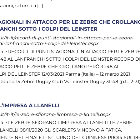
ioni, si torna a [...]
AGIONALI IN ATTACCO PER LE ZEBRE CHE CROLLAN
ANCHI SOTTO I COLPI DEL LEINSTER
/it-it/record-di-punti-stagionali-in-attacco-per-le-zebre-
l-lanfranchi-sotto-i-colpi-del-leinster.aspx
a > RECORD DI PUNTI STAGIONALI IN ATTACCO PER LE ZEBR
48 AL LANFRANCHI SOTTO I COLPI DEL LEINSTER RECORD D
TTACCO PER LE ZEBRE CHE CROLLANO PERÒ 31-48 AL
 DEL LEINSTER 12/03/2021 Parma (Italia) – 12 marzo 2021
ound 15 Zebre Rugby Club Vs Leinster Rugby 31-48 (p.t. 12-31
L’IMPRESA A LLANELLI
/it-it/le-zebre-sfiorano-limpresa-a-llanelli.aspx
a > LE ZEBRE SFIORANO L’IMPRESA A LLANELLI LE ZEBRE
LANELLI 08/11/2020 GLI SCARLETS VINCONO A FATICA,
NTE NEL FINALE IL 5° TURNO DEL GUINNESS PRO14 SUL 18