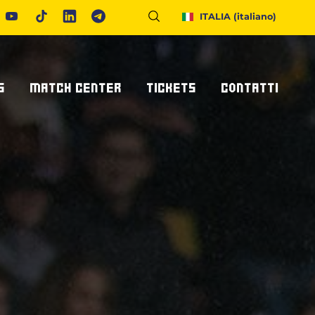
ITALIA
(italiano)
S
MATCH CENTER
TICKETS
CONTATTI
Calendario E Risultati
Biglietteria
Richiedi Info
United Rugby Championship
Abbonamenti
Accrediti Stampa
ponsor
Archivio Risultati
Hospitality
Newsletter
onsor/partner
Ticketone
Come Raggiungerci
Alloggiare A Parma