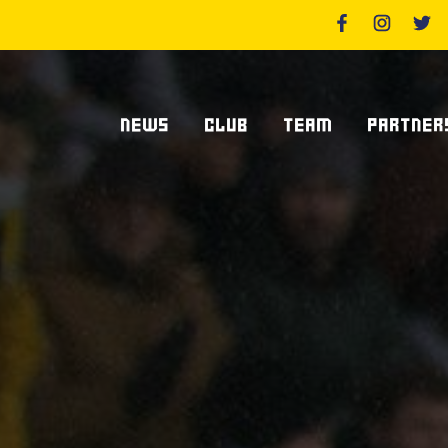
NEWS
CLUB
TEAM
PARTNER
News Zebre Parma
Chi Siamo
Giocatori
Sponsor
News Zebre Legacy
Stadio Lanfranchi
Staff Tecnico
Partners
Organigramma Societario
Statistiche
Supplier S
Volontari
Club Dei Centurioni
Diventa Sp