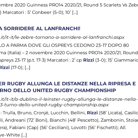
novembre 2020 Guinness PRO14 2020/21, Round 5 Scarlets Vs Zeb
 Marcatori : 5’ Conbeer (5-0); 10’ [...]
A SORRIDERE AL LANFRANCHI!
t/it-it/le-zebre-tornano-a-sorridere-al-lanfranchi.aspx
URLO A PARMA DOVE GLI OSPREYS CEDONO 23-17 DOPO 80
a (Italia) – 2 novembre 2020 Guinness PRO14 2020/21, Roun
eys 23-17 (p.t. 17-3) Marcatori : 2’ cp
Rizzi
(3-0); 15’ Giammario
Rizzi
(17-0); [...]
TER RUGBY ALLUNGA LE DISTANZE NELLA RIPRESA E
 TURNO DELLO UNITED RUGBY CHAMPIONSHIP
/it-it/a-dublino-il-leinster-rugby-allunga-le-distanze-nella-
l-3-turno-dello-united-rugby-championship.aspx
Trulla, Bruno, Cronjé, Lucchin, Bellini,
Rizzi
(58’ Licata), Casili
li, Andreani (72’ Boni), Bianchi (48’ Pescetto), Zambonin, Stoi
ra), Fabiani (Cap) (56’ Ceciliani), Lovotti (56’ Fischetti); All.
e-White [...]