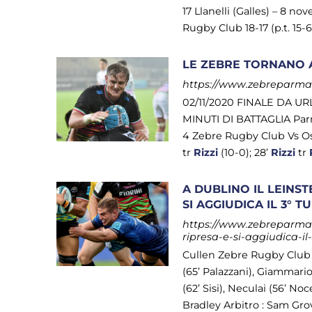
17 Llanelli (Galles) – 8 
Rugby Club 18-17 (p.t. 15-6)
LE ZEBRE TORNANO 
https://www.zebreparma.i
02/11/2020 FINALE DA 
MINUTI DI BATTAGLIA Parm
4 Zebre Rugby Club Vs Ospr
tr
Rizzi
(10-0); 28’
Rizzi
tr
A DUBLINO IL LEINS
SI AGGIUDICA IL 3°
https://www.zebreparma.it
ripresa-e-si-aggiudica-i
Cullen Zebre Rugby Club : 
(65’ Palazzani), Giammario
(62’ Sisi), Neculai (56’ Noce
Bradley Arbitro : Sam Grov