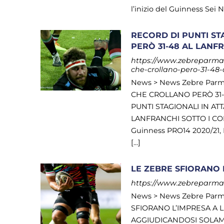
l’inizio del Guinness Sei Naz
RECORD DI PUNTI ST
PERÒ 31-48 AL LANFR
https://www.zebreparma.it
che-crollano-pero-31-48-a
News > News Zebre Parm
CHE CROLLANO PERÒ 31-
PUNTI STAGIONALI IN A
LANFRANCHI SOTTO I COLPI
Guinness PRO14 2020/21, R
[...]
LE ZEBRE SFIORANO 
https://www.zebreparma.it
News > News Zebre Parm
SFIORANO L’IMPRESA A L
AGGIUDICANDOSI SOLAME