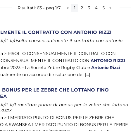
Risultati: 63 - pag 1/7
«
1
2
3
4
5
»
LMENTE IL CONTRATTO CON ANTONIO RIZZI
t/it-it/risolto-consensualmente-il-contratto-con-antonio-
ma > RISOLTO CONSENSUALMENTE IL CONTRATTO CON
 CONSENSUALMENTE IL CONTRATTO CON
ANTONIO
RIZZI
mbre 2023 – La Società Zebre Rugby Club e
Antonio
Rizzi
lmente un accordo di risoluzione del [...]
I BONUS PER LE ZEBRE CHE LOTTANO FINO
SEA
t/it-it/1-meritato-punto-di-bonus-per-le-zebre-che-lottano-
a.aspx
ma > 1 MERITATO PUNTO DI BONUS PER LE ZEBRE CHE
MO A SWANSEA 1 MERITATO PUNTO DI BONUS PER LE ZEBRE