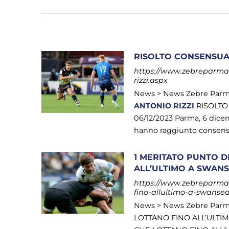
RISOLTO CONSENSUA
https://www.zebreparma.i
rizzi.aspx
News > News Zebre Par
ANTONIO
RIZZI
RISOLTO
06/12/2023 Parma, 6 dice
hanno raggiunto consensua
1 MERITATO PUNTO D
ALL’ULTIMO A SWAN
https://www.zebreparma.i
fino-allultimo-a-swanse
News > News Zebre Par
LOTTANO FINO ALL’ULTI