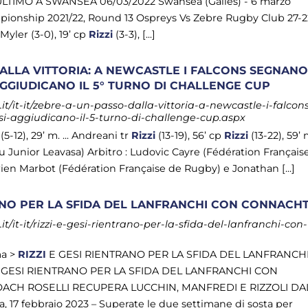
LTIMO A SWANSEA 06/03/2022 Swansea (Galles) - 6 marzo
ionship 2021/22, Round 13 Ospreys Vs Zebre Rugby Club 27-2
p Myler (3-0), 19’ cp
Rizzi
(3-3), [...]
ALLA VITTORIA: A NEWCASTLE I FALCONS SEGNAN
AGGIUDICANO IL 5° TURNO DI CHALLENGE CUP
t/it-it/zebre-a-un-passo-dalla-vittoria-a-newcastle-i-falcon
si-aggiudicano-il-5-turno-di-challenge-cup.aspx
(5-12), 29’ m. ... Andreani tr
Rizzi
(13-19), 56’ cp
Rizzi
(13-22), 59’ 
Potu Junior Leavasa) Arbitro : Ludovic Cayre (Fédération Français
rien Marbot (Fédération Française de Rugby) e Jonathan [...]
RANO PER LA SFIDA DEL LANFRANCHI CON CONNACH
/it-it/rizzi-e-gesi-rientrano-per-la-sfida-del-lanfranchi-con-
ma >
RIZZI
E GESI RIENTRANO PER LA SFIDA DEL LANFRANCH
 GESI RIENTRANO PER LA SFIDA DEL LANFRANCHI CON
OACH ROSELLI RECUPERA LUCCHIN, MANFREDI E RIZZOLI DA
7 febbraio 2023 – Superate le due settimane di sosta per