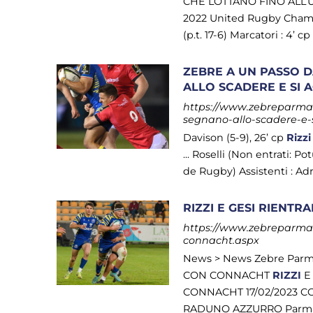
CHE LOTTANO FINO ALL’U
2022 United Rugby Champ
(p.t. 17-6) Marcatori : 4’ c
ZEBRE A UN PASSO D
ALLO SCADERE E SI 
https://www.zebreparma.i
segnano-allo-scadere-e-
Davison (5-9), 26’ cp
Rizzi
... Roselli (Non entrati: 
de Rugby) Assistenti : Ad
RIZZI E GESI RIENT
https://www.zebreparma.it
connacht.aspx
News > News Zebre Par
CON CONNACHT
RIZZI
E
CONNACHT 17/02/2023 C
RADUNO AZZURRO Parma, 1