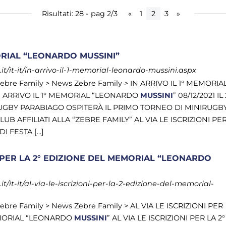
Risultati: 28 - pag 2/3
«
1
2
3
»
MORIAL “LEONARDO MUSSINI”
t/it-it/in-arrivo-il-1-memorial-leonardo-mussini.aspx
Zebre Family > News Zebre Family > IN ARRIVO IL 1° MEMORIA
IN ARRIVO IL 1° MEMORIAL “LEONARDO
MUSSINI
” 08/12/2021 IL 
 RUGBY PARABIAGO OSPITERÀ IL PRIMO TORNEO DI MINIRUGB
LUB AFFILIATI ALLA “ZEBRE FAMILY” AL VIA LE ISCRIZIONI PE
 FESTA [...]
I PER LA 2° EDIZIONE DEL MEMORIAL “LEONARDO
/it-it/al-via-le-iscrizioni-per-la-2-edizione-del-memorial-
Zebre Family > News Zebre Family > AL VIA LE ISCRIZIONI PER
EMORIAL “LEONARDO
MUSSINI
” AL VIA LE ISCRIZIONI PER LA 2°