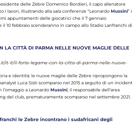
 presidente delle Zebre Domenico Bordieri, il capo allenatore
 i lavori, illustrando alla sala conferenze “Leonardo
Mussini
” i
ssimi appuntamenti delle giocatrici che il 7 gennaio
il 10 febbraio scenderanno in campo allo Stadio Lanfranchi d
N LA CITTÀ DI PARMA NELLE NUOVE MAGLIE DELLE
t/it-it/il-forte-legame-con-la-citta-di-parma-nelle-nuove-
ria e identità: le nuove maglie delle Zebre ripropongono la
eoanalyst Luca Sisti scomparso nel 2015 a seguito di un inciden
con l’omaggio a Leonardo
Mussini
, il responsabile dell’area
g del club, prematuramente scomparso nel settembre 2021. .
ranchi le Zebre incontrano i sudafricani degli