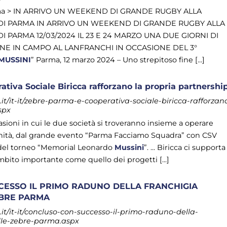
ma > IN ARRIVO UN WEEKEND DI GRANDE RUGBY ALLA
 DI PARMA IN ARRIVO UN WEEKEND DI GRANDE RUGBY ALLA
I PARMA 12/03/2024 IL 23 E 24 MARZO UNA DUE GIORNI DI
NNE IN CAMPO AL LANFRANCHI IN OCCASIONE DEL 3°
MUSSINI
” Parma, 12 marzo 2024 – Uno strepitoso fine [...]
tiva Sociale Biricca rafforzano la propria partnershi
t/it-it/zebre-parma-e-cooperativa-sociale-biricca-rafforzan
spx
oni in cui le due società si troveranno insieme a operare
unità, dal grande evento “Parma Facciamo Squadra” con CSV
e del torneo “Memorial Leonardo
Mussini
”. ... Biricca ci supporta
mbito importante come quello dei progetti [...]
ESSO IL PRIMO RADUNO DELLA FRANCHIGIA
EBRE PARMA
t/it-it/concluso-con-successo-il-primo-raduno-della-
lle-zebre-parma.aspx