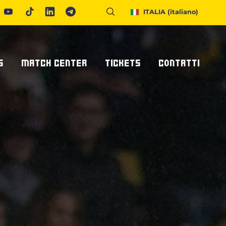
ITALIA
(italiano)
S
MATCH CENTER
TICKETS
CONTATTI
Calendario E Risultati
Biglietteria
Richiedi Info
United Rugby Championship
Abbonamenti
Accrediti Stampa
ponsor
Archivio Risultati
Hospitality
Newsletter
onsor/partner
Ticketone
Come Raggiungerci
Alloggiare A Parma