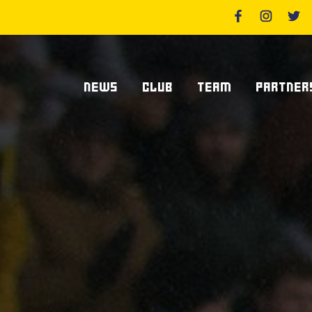
NEWS
CLUB
TEAM
PARTNER
News Zebre Parma
Chi Siamo
Giocatori
Sponsor
News Zebre Legacy
Stadio Lanfranchi
Staff Tecnico
Partners
Organigramma Societario
Statistiche
Supplier S
Volontari
Club Dei Centurioni
Diventa Sp