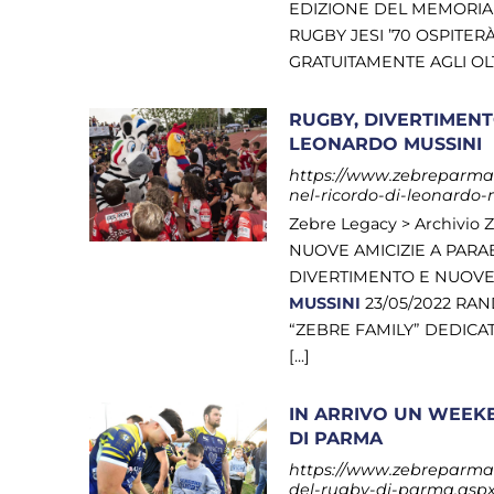
EDIZIONE DEL MEMORI
RUGBY JESI ’70 OSPITE
GRATUITAMENTE AGLI OLTRE
RUGBY, DIVERTIMENT
LEONARDO MUSSINI
https://www.zebreparma.
nel-ricordo-di-leonardo-
Zebre Legacy > Archivio
NUOVE AMICIZIE A PAR
DIVERTIMENTO E NUOVE
MUSSINI
23/05/2022 RA
“ZEBRE FAMILY” DEDIC
[...]
IN ARRIVO UN WEEK
DI PARMA
https://www.zebreparma.i
del-rugby-di-parma.asp