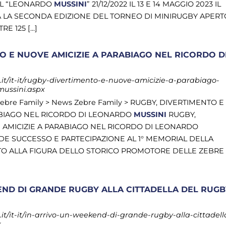
AL “LEONARDO
MUSSINI
” 21/12/2022 IL 13 E 14 MAGGIO 2023 IL
RÀ LA SECONDA EDIZIONE DEL TORNEO DI MINIRUGBY APERT
 125 [...]
O E NUOVE AMICIZIE A PARABIAGO NEL RICORDO D
it/it-it/rugby-divertimento-e-nuove-amicizie-a-parabiago-
mussini.aspx
 Zebre Family > News Zebre Family > RUGBY, DIVERTIMENTO E
ABIAGO NEL RICORDO DI LEONARDO
MUSSINI
RUGBY,
 AMICIZIE A PARABIAGO NEL RICORDO DI LEONARDO
NDE SUCCESSO E PARTECIPAZIONE AL 1° MEMORIAL DELLA
ATO ALLA FIGURA DELLO STORICO PROMOTORE DELLE ZEBRE
END DI GRANDE RUGBY ALLA CITTADELLA DEL RUGB
t/it-it/in-arrivo-un-weekend-di-grande-rugby-alla-cittadell
x