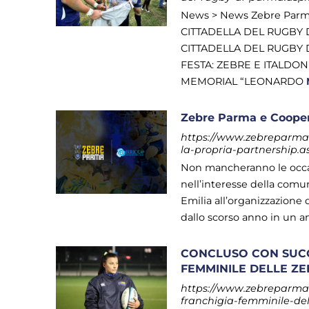
News > News Zebre Par
CITTADELLA DEL RUGBY
CITTADELLA DEL RUGBY D
FESTA: ZEBRE E ITALDO
MEMORIAL “LEONARDO
Zebre Parma e Coopera
https://www.zebreparma.i
la-propria-partnership.a
Non mancheranno le occasi
nell’interesse della com
Emilia all’organizzazion
dallo scorso anno in un a
CONCLUSO CON SUCC
FEMMINILE DELLE Z
https://www.zebreparma.i
franchigia-femminile-de