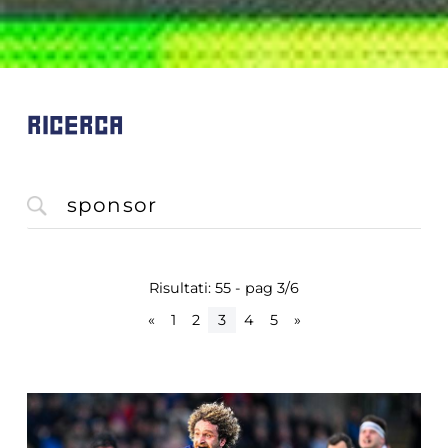
RICERCA
Risultati: 55 - pag 3/6
«
1
2
3
4
5
»