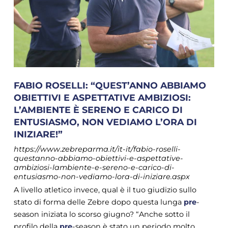
FABIO ROSELLI: “QUEST’ANNO ABBIAMO
OBIETTIVI E ASPETTATIVE AMBIZIOSI:
L’AMBIENTE È SERENO E CARICO DI
ENTUSIASMO, NON VEDIAMO L’ORA DI
INIZIARE!”
https://www.zebreparma.it/it-it/fabio-roselli-
questanno-abbiamo-obiettivi-e-aspettative-
ambiziosi-lambiente-e-sereno-e-carico-di-
entusiasmo-non-vediamo-lora-di-iniziare.aspx
A livello atletico invece, qual è il tuo giudizio sullo
stato di forma delle Zebre dopo questa lunga
pre
-
season iniziata lo scorso giugno? “Anche sotto il
profilo della
pre
-season è stato un periodo molto